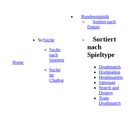
Rundenstatistik
Sortiert nach
Datum
Sortiert
Suche
nach
Suche
Spieltype
nach
Spielern
Home
Deathmatch
Suche
Domination
im
Headquarters
Chatlog
Sabotage
Search and
Destroy
Team
Deathmatch