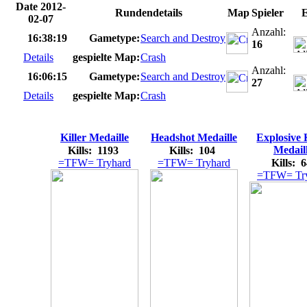
Date 2012-
Rundendetails
Map
Spieler
E
02-07
Anzahl:
16:38:19
Gametype:
Search and Destroy
16
Details
gespielte Map:
Crash
Anzahl:
16:06:15
Gametype:
Search and Destroy
27
Details
gespielte Map:
Crash
Killer Medaille
Headshot Medaille
Explosive 
Medail
Kills: 1193
Kills: 104
=TFW= Tryhard
=TFW= Tryhard
Kills: 
=TFW= Tr