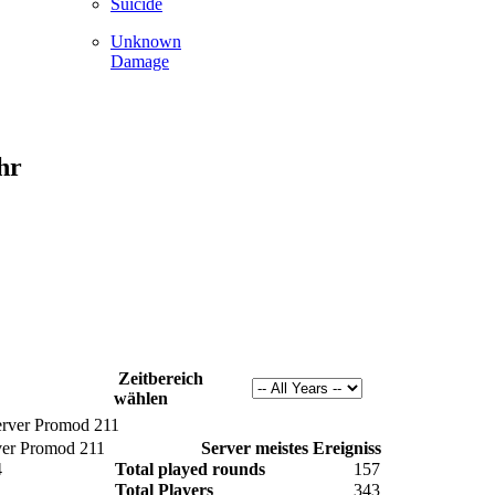
Suicide
Unknown
Damage
hr
Zeitbereich
wählen
Server Promod 211
ver Promod 211
Server meistes Ereigniss
4
Total played rounds
157
Total Players
343