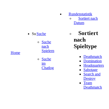
Rundenstatistik
Sortiert nach
Datum
Sortiert
Suche
nach
Suche
Spieltype
nach
Spielern
Home
Deathmatch
Suche
Domination
im
Headquarters
Chatlog
Sabotage
Search and
Destroy
Team
Deathmatch