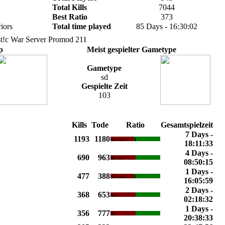
Total Kills
7044
Best Ratio
373
iors
Total time played
85 Days - 16:30:02
ast!c War Server Promod 211
p
Meist gespielter Gametype
Gametype
sd
Gespielte Zeit
103
Kills
Tode
Ratio
Gesamtspielzeit
7 Days -
1193
1180
18:11:33
4 Days -
690
963
08:50:15
1 Days -
477
388
16:05:59
2 Days -
368
653
02:18:32
1 Days -
356
777
20:38:33