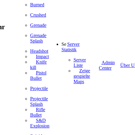
Burned
Crushed
Grenade
hr
Grenade
Splash
Server
Statistik
Headshot
Impact
Server
Knife
Admin
Liste
Über Ul
kill
Center
Zeige
Pistol
gespielte
Bullet
Maps
Projectile
Projectile
Splash
Rifle
Bullet
S&D
Explosion