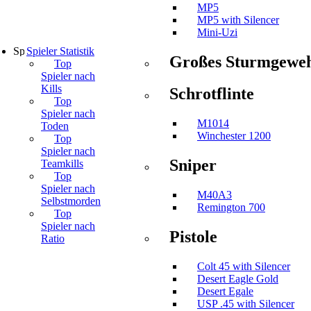
MP5
MP5 with Silencer
Mini-Uzi
Spieler Statistik
Großes Sturmgewe
Top
Spieler nach
Kills
Schrotflinte
Top
Spieler nach
M1014
Toden
Winchester 1200
Top
Spieler nach
Sniper
Teamkills
Top
Spieler nach
M40A3
Selbstmorden
Remington 700
Top
Spieler nach
Pistole
Ratio
Colt 45 with Silencer
Desert Eagle Gold
Desert Egale
USP .45 with Silencer