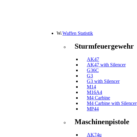
Waffen Statistik
Sturmfeuergewehr
AK47
AK47 with Silencer
G36C
G3
G3 with Silencer
M14
M16A4
M4 Carbine
M4 Carbine with Silencer
MP44
Maschinenpistole
AK74u