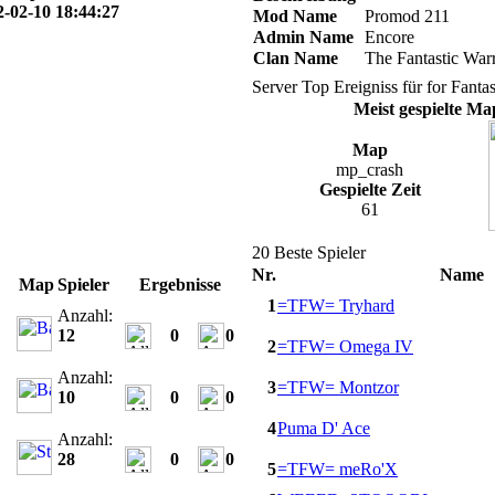
2-02-10 18:44:27
Mod Name
Promod 211
Admin Name
Encore
Clan Name
The Fantastic Warr
Server Top Ereigniss für for Fant
Meist gespielte Ma
Map
mp_crash
Gespielte Zeit
61
20 Beste Spieler
Nr.
Name
Map
Spieler
Ergebnisse
1
=TFW= Tryhard
Anzahl:
12
0
0
2
=TFW= Omega IV
Anzahl:
3
=TFW= Montzor
10
0
0
4
Puma D' Ace
Anzahl:
28
0
0
5
=TFW= meRo'X