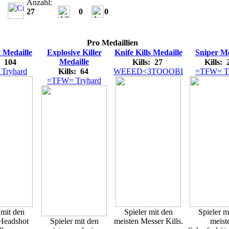
Anzahl:
27
0
0
Pro Medaillien
 Medaille
Explosive Killer
Knife Kills Medaille
Sniper Me
Medaille
: 104
Kills: 27
Kills:
Tryhard
Kills: 64
WEEED<3TOOOBI
=TFW= Tr
=TFW= Tryhard
 mit den
Spieler mit den
Spieler m
Headshot
Spieler mit den
meisten Messer Kills.
meist