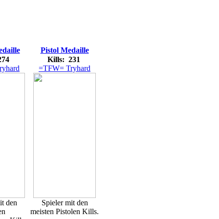
daille
Pistol Medaille
 274
Kills: 231
yhard
=TFW= Tryhard
it den
Spieler mit den
en
meisten Pistolen Kills.