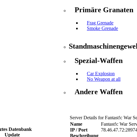
Primäre Granaten
Frag Grenade
Smoke Grenade
Standmaschinengewe
Spezial-Waffen
Car Explosion
No Weapon at all
Andere Waffen
Server Details for Fantast!c War 
Name
Fantast!c War Ser
ztes Datenbank
IP / Port
78.46.47.72:2897
Update
Beschreibung