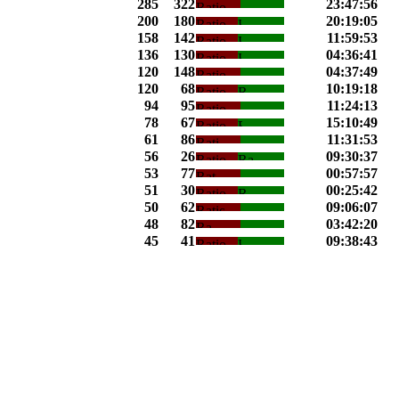
285
322
23:47:56
200
180
20:19:05
158
142
11:59:53
136
130
04:36:41
120
148
04:37:49
120
68
10:19:18
94
95
11:24:13
78
67
15:10:49
61
86
11:31:53
56
26
09:30:37
53
77
00:57:57
51
30
00:25:42
50
62
09:06:07
48
82
03:42:20
45
41
09:38:43