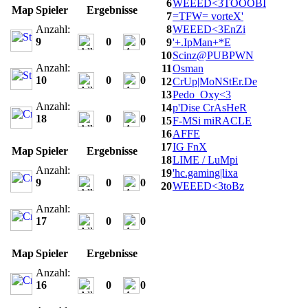
6
WEEED<3TOOOBI
Map
Spieler
Ergebnisse
7
=TFW= vorteX'
Anzahl:
8
WEEED<3EnZi
9
0
0
9
'+.IpMan+*E
10
Scinz@PUBPWN
Anzahl:
11
Osman
10
0
0
12
CrUp|MoNStEr.De
13
Pedo_Oxy<3
Anzahl:
14
p'Dise CrAsHeR
18
0
0
15
F-MSi miRACLE
16
AFFE
17
IG FnX
Map
Spieler
Ergebnisse
18
LIME / LuMpi
Anzahl:
19
'hc.gaming|lixa
9
0
0
20
WEEED<3toBz
Anzahl:
17
0
0
Map
Spieler
Ergebnisse
Anzahl:
16
0
0