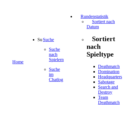
Rundenstatistik
Sortiert nach
Datum
Sortiert
Suche
nach
Suche
Spieltype
nach
Spielern
Home
Deathmatch
Suche
Domination
im
Headquarters
Chatlog
Sabotage
Search and
Destroy
Team
Deathmatch