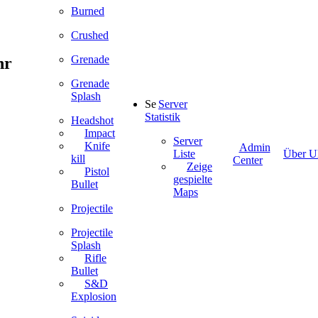
Burned
Crushed
Grenade
hr
Grenade
Splash
Server
Statistik
Headshot
Impact
Server
Knife
Admin
Liste
Über Ul
kill
Center
Zeige
Pistol
gespielte
Bullet
Maps
Projectile
Projectile
Splash
Rifle
Bullet
S&D
Explosion