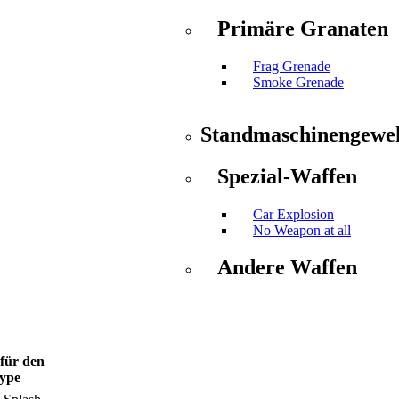
Primäre Granaten
Frag Grenade
Smoke Grenade
Standmaschinengewe
Spezial-Waffen
Car Explosion
No Weapon at all
Andere Waffen
für den
ype