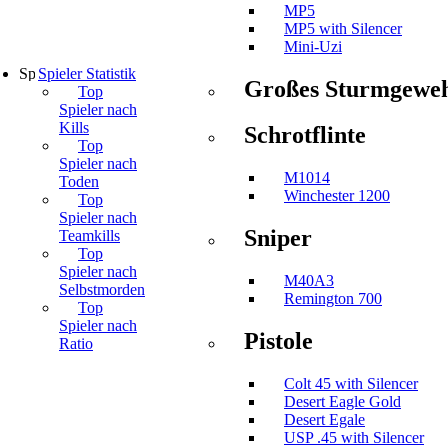
MP5
MP5 with Silencer
Mini-Uzi
Spieler Statistik
Großes Sturmgewe
Top
Spieler nach
Kills
Schrotflinte
Top
Spieler nach
M1014
Toden
Winchester 1200
Top
Spieler nach
Sniper
Teamkills
Top
Spieler nach
M40A3
Selbstmorden
Remington 700
Top
Spieler nach
Pistole
Ratio
Colt 45 with Silencer
Desert Eagle Gold
Desert Egale
USP .45 with Silencer