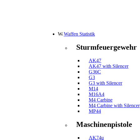
Waffen Statistik
Sturmfeuergewehr
AK47
AK47 with Silencer
G36C
G3
G3 with Silencer
M14
M16A4
M4 Carbine
M4 Carbine with Silencer
MP44
Maschinenpistole
AK74u