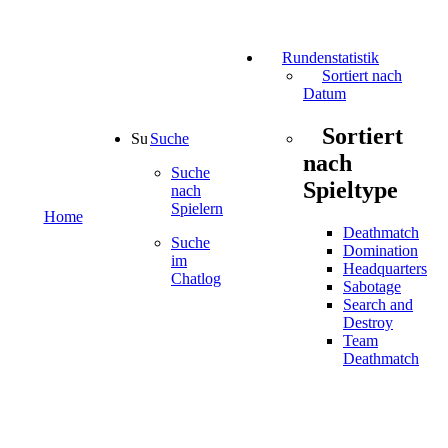
Rundenstatistik
Sortiert nach
Datum
Sortiert
Suche
nach
Suche
Spieltype
nach
Spielern
Home
Deathmatch
Suche
Domination
im
Headquarters
Chatlog
Sabotage
Search and
Destroy
Team
Deathmatch