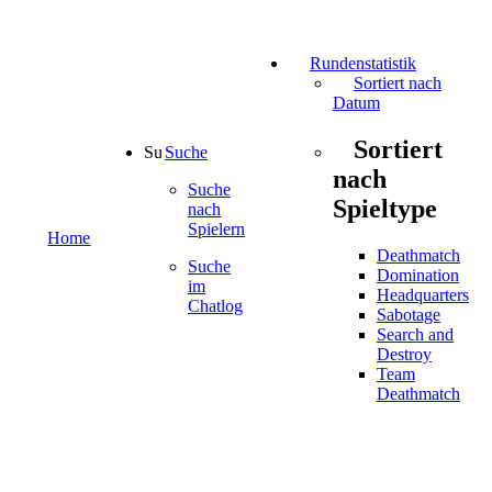
Rundenstatistik
Sortiert nach
Datum
Sortiert
Suche
nach
Suche
Spieltype
nach
Spielern
Home
Deathmatch
Suche
Domination
im
Headquarters
Chatlog
Sabotage
Search and
Destroy
Team
Deathmatch