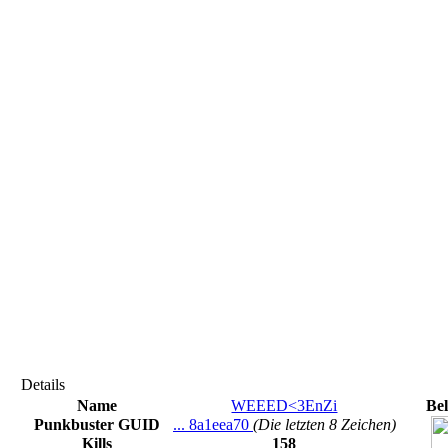
Details
Name
WEEED<3EnZi
Be
Punkbuster GUID
... 8a1eea70
(Die letzten 8 Zeichen)
Kills
158