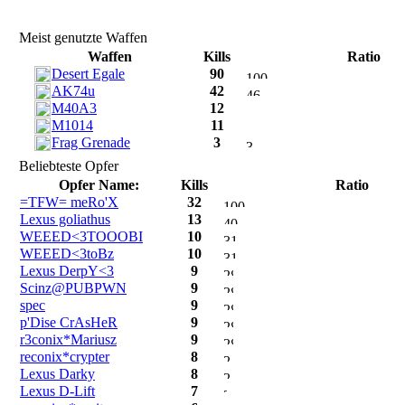
Meist genutzte Waffen
Waffen
Kills
Ratio
Desert Egale
90
AK74u
42
M40A3
12
M1014
11
Frag Grenade
3
Beliebteste Opfer
Opfer Name:
Kills
Ratio
=TFW= meRo'X
32
Lexus goliathus
13
WEEED<3TOOOBI
10
WEEED<3toBz
10
Lexus DerpY<3
9
Scinz@PUBPWN
9
spec
9
p'Dise CrAsHeR
9
r3conix*Mariusz
9
reconix*crypter
8
Lexus Darky
8
Lexus D-Lift
7