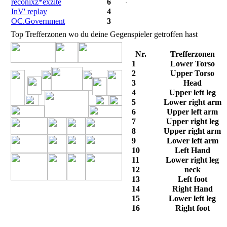
reconixz*exzite
6
InV' replay
4
OC.Government
3
Top Trefferzonen wo du deine Gegenspieler getroffen hast
Nr.
Trefferzonen
1
Lower Torso
2
Upper Torso
3
Head
4
Upper left leg
5
Lower right arm
6
Upper left arm
7
Upper right leg
8
Upper right arm
9
Lower left arm
10
Left Hand
11
Lower right leg
12
neck
13
Left foot
14
Right Hand
15
Lower left leg
16
Right foot