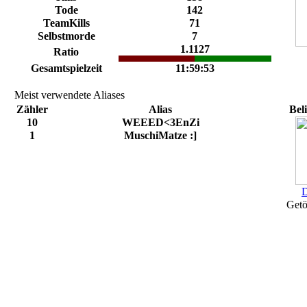
Tode
142
TeamKills
71
Selbstmorde
7
1.1127
Ratio
Gesamtspielzeit
11:59:53
Meist verwendete Aliases
Zähler
Alias
Bel
10
WEEED<3EnZi
1
MuschiMatze :]
D
Getö