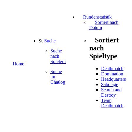
Rundenstatistik
Sortiert nach
Datum
Sortiert
Suche
nach
Suche
Spieltype
nach
Spielern
Home
Deathmatch
Suche
Domination
im
Headquarters
Chatlog
Sabotage
Search and
Destroy
Team
Deathmatch