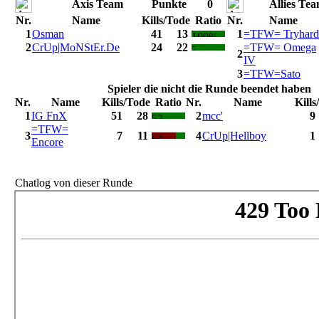
Axis Team
Punkte
0
Allies Te
Nr.
Name
Kills/Tode
Ratio
Nr.
Name
1
Osman
41
13
1
=TFW= Tryhard
2
CrUp|MoNStEr.De
24
22
=TFW= Omega
2
IV
3
=TFW=Sato
Spieler die nicht die Runde beendet haben
Nr.
Name
Kills/Tode
Ratio
Nr.
Name
Kills
1
IG FnX
51
28
2
mcc'
9
=TFW=
3
7
11
4
CrUp|Hellboy
1
Encore
Chatlog von dieser Runde