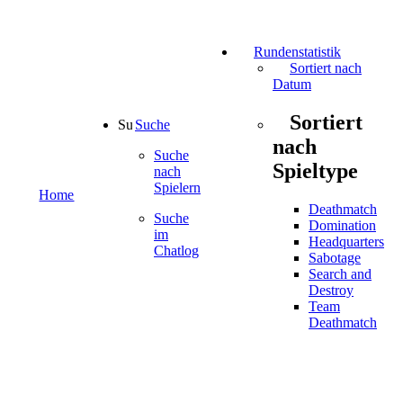
Rundenstatistik
Sortiert nach
Datum
Sortiert
Suche
nach
Suche
Spieltype
nach
Spielern
Home
Deathmatch
Suche
Domination
im
Headquarters
Chatlog
Sabotage
Search and
Destroy
Team
Deathmatch