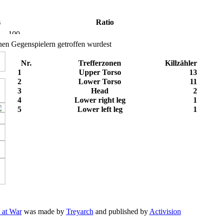
s
Ratio
en Gegenspielern getroffen wurdest
Nr.
Trefferzonen
Killzähler
1
Upper Torso
13
2
Lower Torso
11
3
Head
2
4
Lower right leg
1
5
Lower left leg
1
 at War
was made by
Treyarch
and published by
Activision