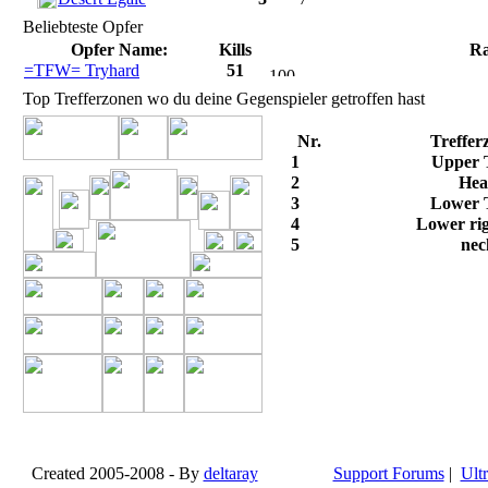
Beliebteste Opfer
Opfer Name:
Kills
Ra
=TFW= Tryhard
51
Top Trefferzonen wo du deine Gegenspieler getroffen hast
Nr.
Treffer
1
Upper 
2
Hea
3
Lower 
4
Lower ri
5
nec
Created 2005-2008 - By
deltaray
Support Forums
|
Ultr