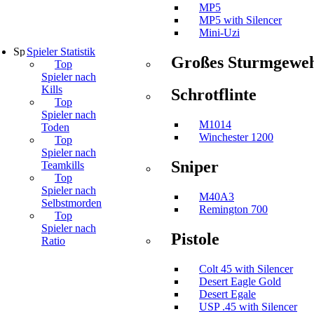
MP5
MP5 with Silencer
Mini-Uzi
Spieler Statistik
Großes Sturmgewe
Top
Spieler nach
Kills
Schrotflinte
Top
Spieler nach
M1014
Toden
Winchester 1200
Top
Spieler nach
Sniper
Teamkills
Top
Spieler nach
M40A3
Selbstmorden
Remington 700
Top
Spieler nach
Pistole
Ratio
Colt 45 with Silencer
Desert Eagle Gold
Desert Egale
USP .45 with Silencer