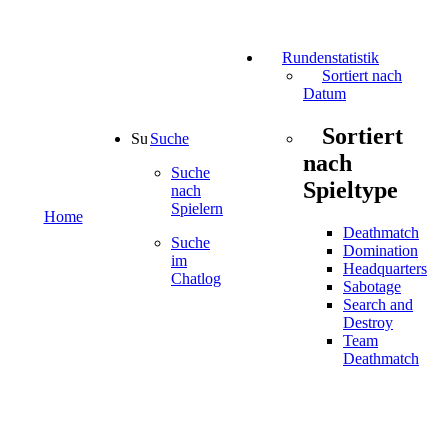
Rundenstatistik
Sortiert nach
Datum
Sortiert
Suche
nach
Suche
Spieltype
nach
Spielern
Home
Deathmatch
Suche
Domination
im
Headquarters
Chatlog
Sabotage
Search and
Destroy
Team
Deathmatch