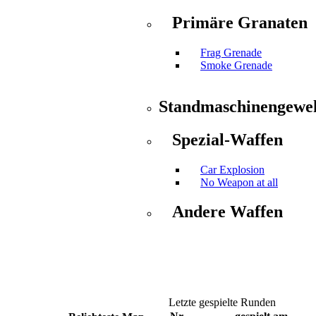
Primäre Granaten
Frag Grenade
Smoke Grenade
Standmaschinengewe
Spezial-Waffen
Car Explosion
No Weapon at all
Andere Waffen
Letzte gespielte Runden