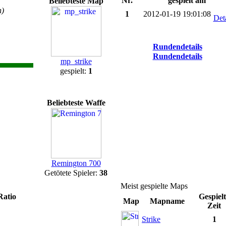
Nr.
gespielt am
Beliebteste Map
n)
1
2012-01-19 19:01:08
Deta
Rundendetails
Rundendetails
mp_strike
gespielt:
1
Beliebteste Waffe
Remington 700
Getötete Spieler:
38
Meist gespielte Maps
Ratio
Gespiel
Map
Mapname
Zeit
Strike
1