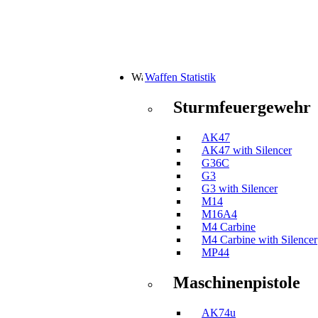
Waffen Statistik
Sturmfeuergewehr
AK47
AK47 with Silencer
G36C
G3
G3 with Silencer
M14
M16A4
M4 Carbine
M4 Carbine with Silencer
MP44
Maschinenpistole
AK74u