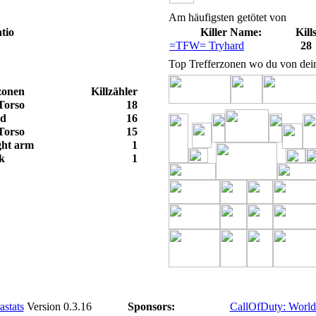
Am häufigsten getötet von
tio
Killer Name:
Kill
=TFW= Tryhard
28
Top Trefferzonen wo du von dein
zonen
Killzähler
Torso
18
d
16
Torso
15
ght arm
1
k
1
astats
Version 0.3.16
Sponsors:
CallOfDuty: World