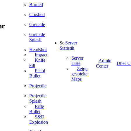
Burned
Crushed
Grenade
hr
Grenade
Splash
Server
Statistik
Headshot
Impact
Server
Knife
Admin
Liste
Über Ul
kill
Center
Zeige
Pistol
gespielte
Bullet
Maps
Projectile
Projectile
Splash
Rifle
Bullet
S&D
Explosion