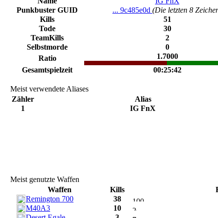
Name
IG FnX
Punkbuster GUID
... 9c485e0d
(Die letzten 8 Zeiche
Kills
51
Tode
30
TeamKills
2
Selbstmorde
0
1.7000
Ratio
Gesamtspielzeit
00:25:42
Meist verwendete Aliases
Zähler
Alias
1
IG FnX
Meist genutzte Waffen
Waffen
Kills
Remington 700
38
M40A3
10
Desert Egale
3