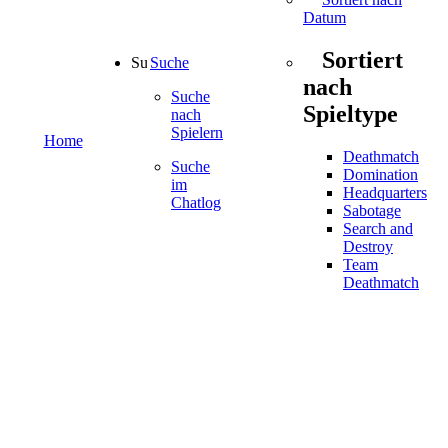
Datum
Sortiert
Suche
nach
Suche
Spieltype
nach
Spielern
Home
Deathmatch
Suche
Domination
im
Headquarters
Chatlog
Sabotage
Search and
Destroy
Team
Deathmatch