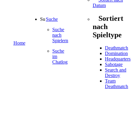
Datum
Sortiert
Suche
nach
Suche
Spieltype
nach
Spielern
Home
Deathmatch
Suche
Domination
im
Headquarters
Chatlog
Sabotage
Search and
Destroy
Team
Deathmatch