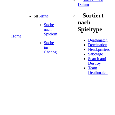
Datum
Sortiert
Suche
nach
Suche
Spieltype
nach
Spielern
Home
Deathmatch
Suche
Domination
im
Headquarters
Chatlog
Sabotage
Search and
Destroy
Team
Deathmatch