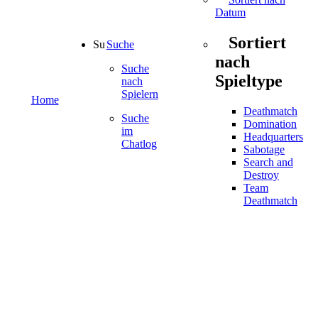
Datum
Sortiert
Suche
nach
Suche
Spieltype
nach
Spielern
Home
Deathmatch
Suche
Domination
im
Headquarters
Chatlog
Sabotage
Search and
Destroy
Team
Deathmatch