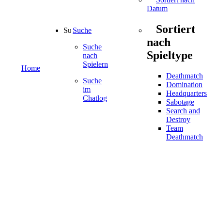
Datum
Sortiert
Suche
nach
Suche
Spieltype
nach
Spielern
Home
Deathmatch
Suche
Domination
im
Headquarters
Chatlog
Sabotage
Search and
Destroy
Team
Deathmatch