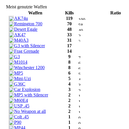
Meist genutzte Waffen
Waffen
Kills
Ratio
AK74u
119
Remington 700
70
Desert Egale
48
AK47
33
M40A3
31
G3 with Silencer
17
Frag Grenade
14
G3
9
M1014
8
Winchester 1200
8
MP5
6
Mini-Uzi
5
G36C
4
Car Explosion
3
MP5 with Silencer
2
M60E4
2
USP .45
2
No Weapon at all
2
Colt .45
1
P90
1
MP44
1