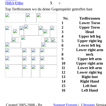
[BBA]Otho
5
Top Trefferzonen wo du deine Gegenspieler getroffen hast
Nr.
Trefferzonen
1
Lower Torso
2
Upper Torso
3
Head
4
Upper left leg
5
Upper right leg
6
Lower left leg
7
Lower right arm
8
neck
9
Upper left arm
10
Upper right arm
11
Lower left arm
12
Lower right leg
13
Right foot
14
Right Hand
15
Left foot
16
Left Hand
Created 2005-2008 - By
Support Forums
|
Ultrastats
Versio