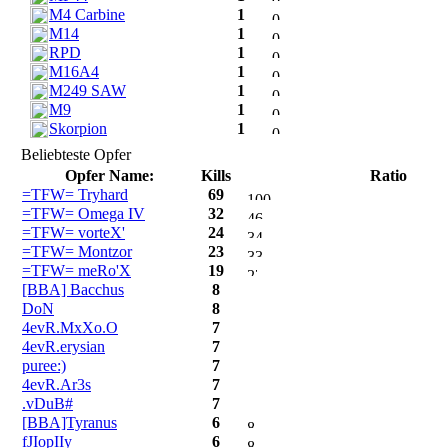
M4 Carbine
1
M14
1
RPD
1
M16A4
1
M249 SAW
1
M9
1
Skorpion
1
Beliebteste Opfer
Opfer Name:
Kills
Ratio
=TFW= Tryhard
69
=TFW= Omega IV
32
=TFW= vorteX'
24
=TFW= Montzor
23
=TFW= meRo'X
19
[BBA] Bacchus
8
DoN
8
4evR.MxXo.O
7
4evR.erysian
7
puree:)
7
4evR.Ar3s
7
.vDuB#
7
[BBA]Tyranus
6
fJIopIIy
6