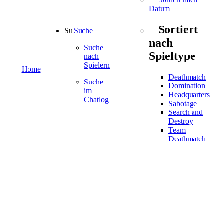
Datum
Sortiert
Suche
nach
Suche
Spieltype
nach
Spielern
Home
Deathmatch
Suche
Domination
im
Headquarters
Chatlog
Sabotage
Search and
Destroy
Team
Deathmatch